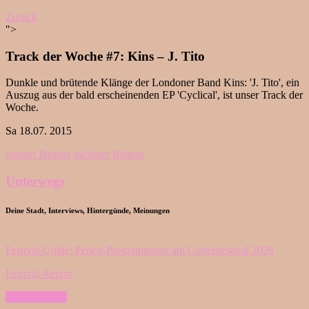
Zurück
">
Track der Woche #7: Kins – J. Tito
Dunkle und brütende Klänge der Londoner Band Kins: 'J. Tito', ein
Auszug aus der bald erscheinenden EP 'Cyclical', ist unser Track der
Woche.
Sa 18.07. 2015
voriger Beitrag
nächster Beitrag
Unterwegs
Deine Stadt, Interviews, Hintergünde, Meinungen
Festival-Guide: Perlen-Programmtour am Gurtenfestival 2026
Festival-Report
Mehr davon...