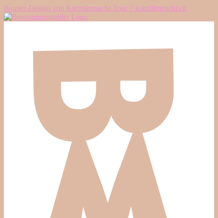
Banner-Design von Kurzfilmnacht-Tour // kurzfilmnacht.ch