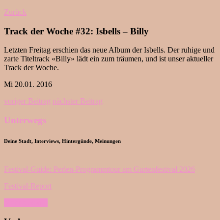
Zurück
Track der Woche #32: Isbells – Billy
Letzten Freitag erschien das neue Album der Isbells. Der ruhige und
zarte Titeltrack «Billy» lädt ein zum träumen, und ist unser aktueller
Track der Woche.
Mi 20.01. 2016
voriger Beitrag
nächster Beitrag
Unterwegs
Deine Stadt, Interviews, Hintergünde, Meinungen
Festival-Guide: Perlen-Programmtour am Gurtenfestival 2026
Festival-Report
Mehr davon...