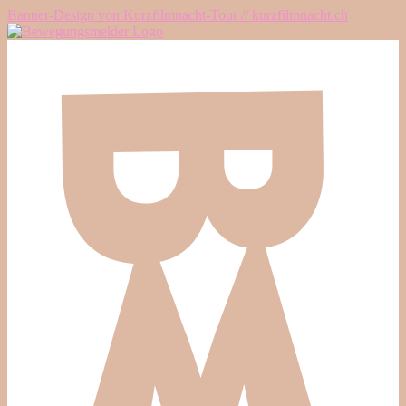
Banner-Design von Kurzfilmnacht-Tour // kurzfilmnacht.ch