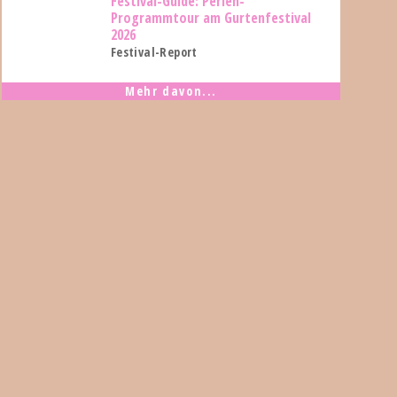
Festival-Guide: Perlen-
Programmtour am Gurtenfestival
2026
Festival-Report
Mehr davon...