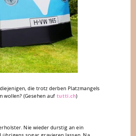
 diejenigen, die trotz derben Platzmangels
en wollen? (Gesehen auf
tutti.ch
)
erholster. Nie wieder durstig an ein
l übrigens sogar gravieren lassen. Na