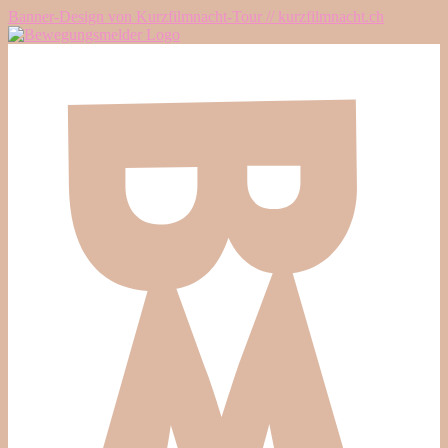
Banner-Design von Kurzfilmnacht-Tour // kurzfilmnacht.ch