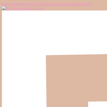
Banner-Design von Kurzfilmnacht-Tour // kurzfilmnacht.ch