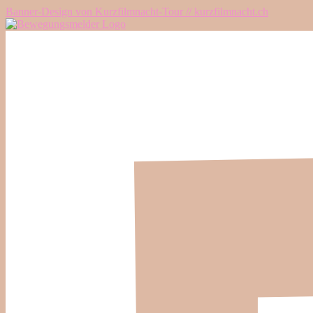
Banner-Design von Kurzfilmnacht-Tour // kurzfilmnacht.ch