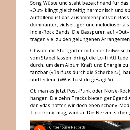
Song Wüste und steht bezeichnend für das
«Out» klingt gleichzeitig harmonisch und sp
Auffallend ist das Zusammenspiel von Bass u
dominanter, vielseitiger und melodiöser al
Indie-Rock Bands. Die Basspuren auf «Out»
tragen viel zu den gelungenen Arrangement
Obwohl die Stuttgarter mit einer teilweise 
vom Stapel lassen, dringt die Lo-Fi Attitüd
durch, um dem Album Kraft und Energie zu g
tanzbar («Barfuss durch die Scherben»), ha
und leidend («Was hast du gesagt?»).
Ob man es jetzt Post-Punk oder Noise-Rock 
hängen. Die zehn Tracks bieten genügend 
den «das hatten wir doch eben schon»-Modu
Tocotronic mag, wird an Die Nerven sicher g