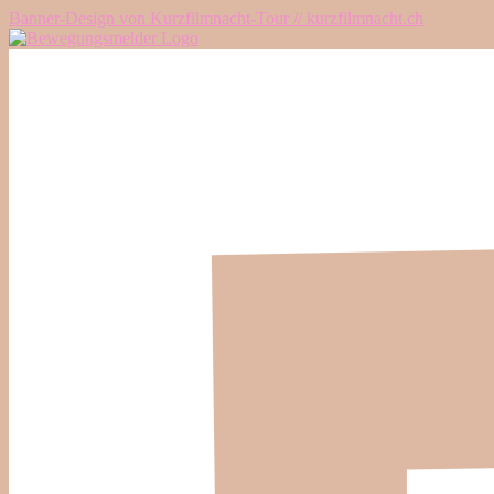
Banner-Design von Kurzfilmnacht-Tour // kurzfilmnacht.ch