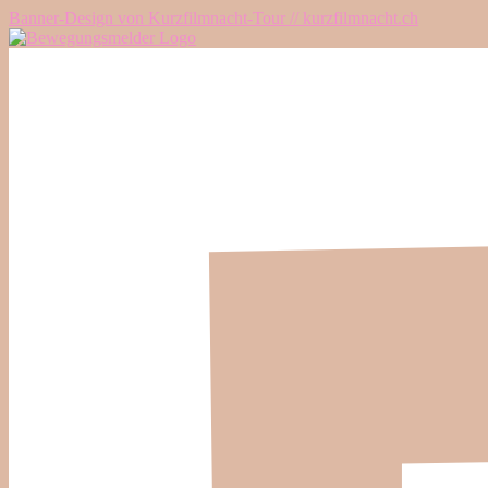
Banner-Design von Kurzfilmnacht-Tour // kurzfilmnacht.ch