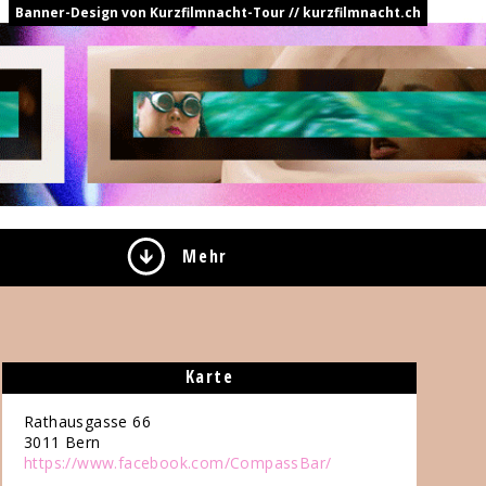
Banner-Design von Kurzfilmnacht-Tour // kurzfilmnacht.ch
Mehr
Karte
Rathausgasse 66
3011
Bern
https://www.facebook.com/CompassBar/