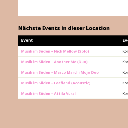
Nächste Events in dieser Location
Event
Ev
Musik im Süden – Nick Mellow (Solo)
Ko
Musik im Süden – Another Me (Duo)
Ko
Musik im Süden – Marco Marchi Mojo Duo
Ko
Musik im Süden – Leafland (Acoustic)
Ko
Musik im Süden – Attila Vural
Ko