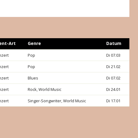
ent-Art
Genre
Datum
nzert
Pop
Di 07.03
nzert
Pop
Di 21.02
nzert
Blues
Di 07.02
nzert
Rock, World Music
Di 24.01
nzert
Singer-Songwriter, World Music
Di 17.01