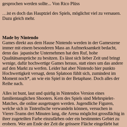
gesprochen werden sollte...
Von Rico Plüss
…ist es doch das Hauptziel des Spiels, möglichst viel zu versauen.
Dazu gleich mehr.
Made by Nintendo
Games direkt aus dem Hause Nintendo werden in der Gameszene
immer mit einem besonderen Mass an Aufmerksamkeit bedacht,
denn das japanische Unternehmen hat den Ruf, hohe
Qualitätsansprüche zu besitzen. Es lässt sich lieber Zeit und bringt
wenige, dafür hochwertige Games heraus, statt eines um das andere
auf den Markt zu werfen. Leider hat aber Nintendo hier punkto
Hochwertigkeit versagt, denn Splatoon fühlt sich, zumindest im
Moment noch*, an wie ein Spiel in der Betaphase. Doch alles der
Reihe nach.
Alles ist bunt, laut und quirlig in Nintendos Version eines
familientauglichen Shooters. Kern des Spiels sind Mehrspieler-
Matches, die online ausgetragen werden. Jugendliche Figuren,
welche sich in Tintenfische verwandeln können, versuchen in
Vierer-Teams drei Minuten lang, die Arena möglichst grossflächig in
ihrer zugeteilten Farbe einzufärben oder ein bestimmtes Gebiet zu
erobern. Wer am Ende der Zeit die grössere Fläche eingefärbt hat