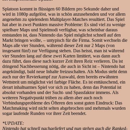
Splatoon kommt in flüssigen 60 Bildern pro Sekunde daher und
wird in 1080p aufgelöst, was in schön anzusehenden und vor allem
angenehm zu spielendem Multiplayer-Matches resultiert. Das Spiel
hat aber in zwei Punkten massive Probleme: Es sind viel zu wenige
spielbare Maps und Spielmodi verfügbar, was scheinbar daraus
entstanden ist, dass Nintendo das Spiel möglichst schnell auf den
Markt bringen wollte, – untypisch für die Firma. Somit wechseln die
Maps alle vier Stunden, während dieser Zeit nur 2 Maps (von
insgesamt fünf) zur Verfügung stehen. Das heisst, man ist während
vier Stunden lang auf diese zwei Karten limitiert, was dann auch
dazu führt, dass diese nach kurzer Zeit ihren Reiz verlieren. Da ist
dringend Nachbesserung nötig, die auch in Sicht ist – Nintendo hat
angekündigt, bald neue Inhalte freizuschalten. Als Modus steht denn
auch nur der Revierkampf zur Auswahl, dem bereits erwähnten
Wettstreit um möglichst viel farbige Fläche. Es ist enttäuschend, ein
derart inhaltsarmes Spiel vor sich zu haben, denn das Potential ist
absolut vorhanden und der Sucht- und Spassfaktor immens. Als
weiteren Negativpunkt trüben zu allem aber auch noch
Verbindungsprobleme des Öfteren den sonst guten Eindruck: Das
Matchmaking wird nicht selten abgebrochen und mehrmals wurden
sogar laufende Runden vor ihrer Zeit beendet.
*UPDATE:
Nintendo hat schnell nachgeliefert und nun stehen auch die Ranked-