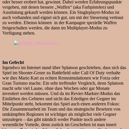
oder besser erobert hat, gewinnt. Dabei werden Erfahrungspunkte
vergeben, mit denen bessere „Waffen“ (aka Farbpistolen) und
Ausrüstung gekauft werden können. Ein Singleplayer-Modus ist
auch vorhanden und eignet sich gut, um mit der Steuerung vertraut
zu werden. Ebenso können in der Kampagne spezielle Waffen
freigeschalten werden, die dann im Multiplayer-Modus zu
Verfügung stehen.
Im Gefecht
Irgendwo im Internet stand über Splatoon geschrieben, dass sich das
Spiel im Shooter-Genre zu Battlefield oder Call Of Duty verhalte
wie dies Mario Kart zu echten Rennsimulationen wie Forza oder
Gran Turismo mache. Ein sehr treffender Vergleich, denn Splatoon
macht sehr viel Laune, ohne dass Wochen oder gar Monate
investiert werden müssen. Und da im Revier-Markier-Modus das
Einfärben des Gebietes und nicht das Erledigen der Gegner im
Mittelpunkt steht, bekommt das Spiel auch einen anderen Fokus:
Die Zusammenarbeit im Team und das strategische Besetzen von
umkämpften Regionen ist wichtiger als möglichst viele Gegner
umzulegen – das gibt nämlich weder Punkte noch andere
wesentliche Vorteile, denn zurück im Geschehen ist man innert