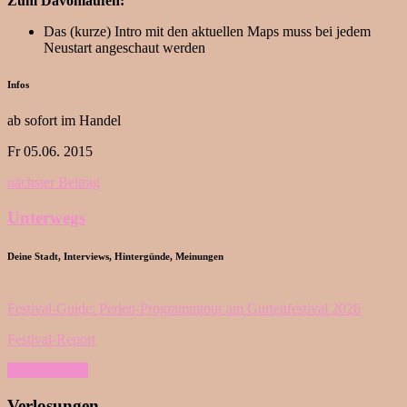
Zum Davonlaufen:
Das (kurze) Intro mit den aktuellen Maps muss bei jedem
Neustart angeschaut werden
Infos
ab sofort im Handel
Fr 05.06. 2015
nächster Beitrag
Unterwegs
Deine Stadt, Interviews, Hintergünde, Meinungen
Festival-Guide: Perlen-Programmtour am Gurtenfestival 2026
Festival-Report
Mehr davon...
Verlosungen