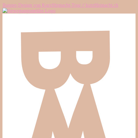
Banner-Design von Kurzfilmnacht-Tour // kurzfilmnacht.ch