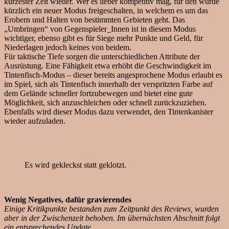
kürzester Zeit wieder. Wer es lieber kompetitiv mag, für den wurde
kürzlich ein neuer Modus freigeschalten, in welchem es um das
Erobern und Halten von bestimmten Gebieten geht. Das
„Umbringen“ von Gegenspieler_Innen ist in diesem Modus
wichtiger, ebenso gibt es für Siege mehr Punkte und Geld, für
Niederlagen jedoch keines von beidem.
Für taktische Tiefe sorgen die unterschiedlichen Attribute der
Ausrüstung. Eine Fähigkeit etwa erhöht die Geschwindigkeit im
Tintenfisch-Modus – dieser bereits angesprochene Modus erlaubt es
im Spiel, sich als Tintenfisch innerhalb der verspritzten Farbe auf
dem Gelände schneller fortzubewegen und bietet eine gute
Möglichkeit, sich anzuschleichen oder schnell zurückzuziehen.
Ebenfalls wird dieser Modus dazu verwendet, den Tintenkanister
wieder aufzuladen.
Es wird gekleckst statt geklotzt.
Wenig Negatives, dafür gravierendes
Einige Kritikpunkte bestanden zum Zeitpunkt des Reviews, wurden
aber in der Zwischenzeit behoben. Im übernächsten Abschnitt folgt
ein entsprechendes Update.