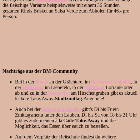
die fleischige Variante beispielsweise mit einem 36 Stunden
gegarten Rinds Brisket an Salsa Verde zum Abholen für 46.- pro
Person.
Nachträge aus der BM-Community
Bei in der
Krone
an der Grächtere, im
Restaurant Ludmilla
, in
der
Haberbüni
im Liebefeld, in der
Werkstadt
Lorraine oder
ab und zu in der
Piazza Bar
am Hirschengraben gibt es aktuell
leckere Take-Away-
Stadtzmittag
-Angebote!
Auch bei der
Brasserie Ratskeller
gibt’s Di bis Fr ein
Zmittagsmenu unter den Lauben. Di bis Sa von 18 bis 21 Uhr
gibt es zudem einen à la Carte
Take-Away
und die
Möglichkeit, das Essen über eat.ch zu bestellen.
Auf dem Vorplatz der Reitschule findest du weitere