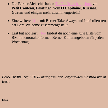
Die Bärner-Meitschis haben
To-Go-Brunchangebote
von
Petit
Couteau
,
Falafingo
, vom
Ô Capitaine
,
Kursaal
,
Gurten
und einigen mehr zusammengestellt!
Eine weitere
Liste
mit Berner Take-Aways und Lieferdiensten
hat Bern Welcome zusammengestellt.
Last but not least:
Hier
findest du noch eine gute Liste vom
BM mit coronakonformen Berner Kulturangeboten für jeden
Wochentag.
Foto-Credits: zvg / FB & Instagram der vorgestellten Gastro-Orte in
Bern.
Infos