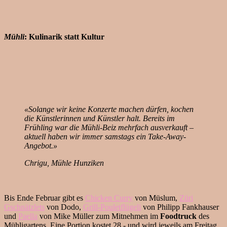
Mühli
: Kulinarik statt Kultur
«Solange wir keine Konzerte machen dürfen, kochen
die Künstlerinnen und Künstler halt. Bereits im
Frühling war die Mühli-Beiz mehrfach ausverkauft –
aktuell haben wir immer samstags ein Take-Away-
Angebot.»
Chrigu, Mühle Hunziken
Bis Ende Februar gibt es
Chicken Curry
von Müslum,
Züri
Gschnätzlets
von Dodo,
Grill-Pouletflügeli
von Philipp Fankhauser
und
Paella
von Mike Müller zum Mitnehmen im
Foodtruck
des
Mühligartens. Eine Portion kostet 28.- und wird jeweils am Freitag