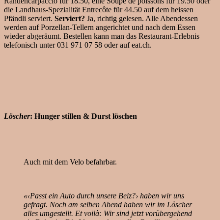
Randencarpaccio für 18.50, eine Soupe de poissons für 19.50 oder
die Landhaus-Spezialität Entrecôte für 44.50 auf dem heissen
Pfändli serviert.
Serviert?
Ja, richtig gelesen. Alle Abendessen
werden auf Porzellan-Tellern angerichtet und nach dem Essen
wieder abgeräumt. Bestellen kann man das Restaurant-Erlebnis
telefonisch unter 031 971 07 58 oder auf eat.ch.
Löscher
: Hunger stillen & Durst löschen
Auch mit dem Velo befahrbar.
«‹Passt ein Auto durch unsere Beiz?› haben wir uns
gefragt. Noch am selben Abend haben wir im Löscher
alles umgestellt. Et voilà: Wir sind jetzt vorübergehend