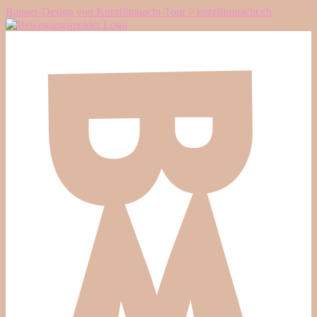
Banner-Design von Kurzfilmnacht-Tour // kurzfilmnacht.ch