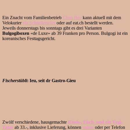
Ein Znacht vom Familienbetrieb
Chun Hee
kann aktuell mit dem
Velokurier
via Schnellerteller
oder auf eat.ch bestellt werden.
Jeweils donnerstags bis sonntags gibt es drei Varianten
Bulgogiboxen
«de Luxe» ab 39 Franken pro Person. Bulgogi ist ein
koreanisches Festtagsgericht.
Fischerstübli
: Ieu, seit dr Gastro-Gieu
Zwölf verschiedene, hausgemachte
Rinds-, Fisch- und ein Vegi-
Tatar
ab 33.-, inklusive Lieferung, können
online
oder per Telefon