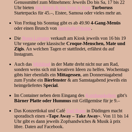
Genussmittel zum Mitnehmen: Jeweils Do bis Sa, 17 bis 22
Uhr bieten
das Rössli & das Sous le Pont
Turboruss
Starterpacks für 45.–, Eistee, Samosa oder vieles mehr an.
Von Freitag bis Sonntag gibt es ab 49.90
4-Gang-Menüs
oder einen Brunch von
Steinhalle@home
.
Die
Brass Lorraine
verkauft am Kiosk jeweils von 16 bis 19
Uhr vegane oder klassische
Croque-Menschen, Mate und
Zigis
. An welchen Tagen er stattfindet, erfährst du auf
Instagram.
Auch das
Mühlirad
in der Matte dreht nicht nur am Rad,
sondern weiss sich mit kreativen Ideen zu helfen. Wochentags
gibts hier ebenfalls ein
Mittagessen
, am Donnerstagabend
zum Fyrabe ein
Bierfenster
& am Samstagabend jeweils ein
heimgeliefertes
Special
.
Im Container neben dem Eingang des
Kornhauskellers
gibt’s
Bärner Platte oder Hummus
mit Grillgemüse für je 9.–
Das Konzertlokal und Café
Bad Bonn
in Düdingen macht
sporadisch einen «
Tape Away – Take Away
». Von 11 bis 14
Uhr gibt es dann jeweils Zopfsandwiches & Musik à prix
libre. Daten auf Facebook.