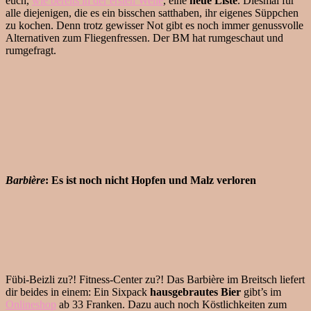
euch,
wie bereits in der ersten Welle
, eine
neue Liste
. Diesmal für
alle diejenigen, die es ein bisschen satthaben, ihr eigenes Süppchen
zu kochen. Denn trotz gewisser Not gibt es noch immer genussvolle
Alternativen zum Fliegenfressen. Der BM hat rumgeschaut und
rumgefragt.
Barbière
: Es ist noch nicht Hopfen und Malz verloren
Fübi-Beizli zu?! Fitness-Center zu?! Das Barbière im Breitsch liefert
dir beides in einem: Ein Sixpack
hausgebrautes Bier
gibt’s im
Onlineshop
ab 33 Franken. Dazu auch noch Köstlichkeiten zum