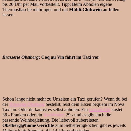
bis 20 Uhr per Mail vorbestellt. Tipp: Beim Abholen eigene
Thermosflasche mitbringen und mit
Mühli-Glühwein
auffüllen
lassen.
Brasserie Obstberg
:
Coq au Vin fährt im Taxi
vor
Schon lange nicht mehr zu Unzeiten ein Taxi gerufen? Wenn du bei
der
Brasserie Obstberg
bestellst, reist dein Essen bequem im Nova-
Taxi an. Oder du kannst es selbst abholen. Ein
Coq au Vin
kostet
36.- Franken oder ein
Hackbraten
29.- und es gibt auch die
passende Weinbegleitung. Die liebevoll zubereiteten
Obstberg@home Gerichte
zum Selbstfertigkochen gibt es jeweils
Mittwoch bis Sonntag. Bis 14 Uhr vorbestellen.