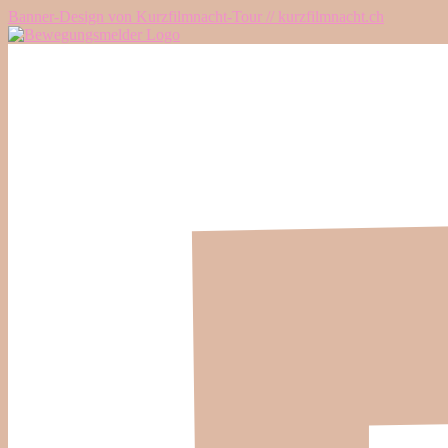
Banner-Design von Kurzfilmnacht-Tour // kurzfilmnacht.ch