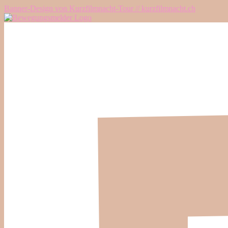
Banner-Design von Kurzfilmnacht-Tour // kurzfilmnacht.ch