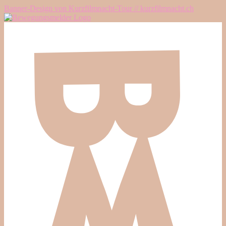
Banner-Design von Kurzfilmnacht-Tour // kurzfilmnacht.ch