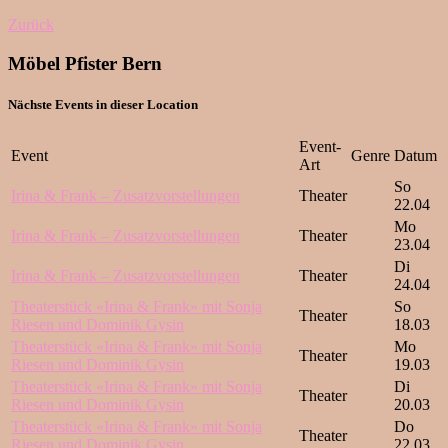
Zurück
Möbel Pfister Bern
Nächste Events in dieser Location
Event-
Event
Genre
Datum
Art
So
Irina & Frank – Zusatzvorstellungen
Theater
22.04
Mo
Irina & Frank – Zusatzvorstellungen
Theater
23.04
Di
Irina & Frank – Zusatzvorstellungen
Theater
24.04
Theaterstück «Irina & Frank» mit Sonja
So
Theater
Riesen und Dominik Gysin
18.03
Theaterstück «Irina & Frank» mit Sonja
Mo
Theater
Riesen und Dominik Gysin
19.03
Theaterstück «Irina & Frank» mit Sonja
Di
Theater
Riesen und Dominik Gysin
20.03
Theaterstück «Irina & Frank» mit Sonja
Do
Theater
Riesen und Dominik Gysin
22.03