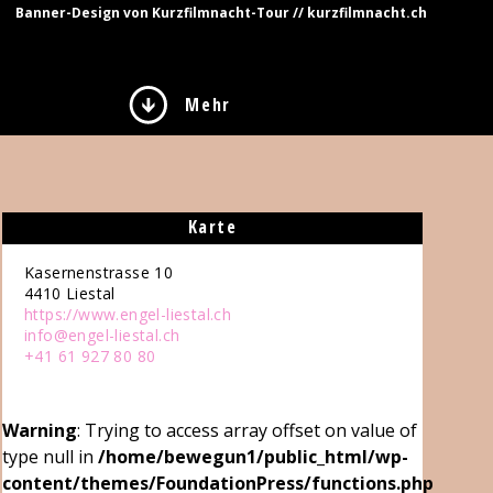
Banner-Design von Kurzfilmnacht-Tour // kurzfilmnacht.ch
Mehr
Karte
Kasernenstrasse 10
4410
Liestal
https://www.engel-liestal.ch
info@engel-liestal.ch
+41 61 927 80 80
Warning
: Trying to access array offset on value of
type null in
/home/bewegun1/public_html/wp-
content/themes/FoundationPress/functions.php