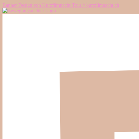
Banner-Design von Kurzfilmnacht-Tour // kurzfilmnacht.ch