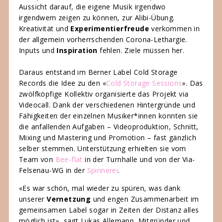
Aussicht darauf, die eigene Musik irgendwo
irgendwem zeigen zu können, zur Alibi-Übung.
Kreativität und
Experimentierfreude
verkommen in
der allgemein vorherrschenden Corona-Lethargie.
Inputs und
Inspiration
fehlen. Ziele müssen her.
Daraus entstand im Berner Label Cold Storage
Records die Idee zu den «
Cold Storage
Sessions
». Das
zwölfköpfige Kollektiv organisierte das Projekt via
Videocall. Dank der verschiedenen Hintergründe und
Fähigkeiten der einzelnen Musiker*innen konnten sie
die anfallenden Aufgaben – Videoproduktion, Schnitt,
Mixing und Mastering und Promotion – fast gänzlich
selber stemmen. Unterstützung erhielten sie vom
Team von
Bee-flat
in der Turnhalle und von der Via-
Felsenau-WG in der
Spinnerei
.
«Es war schön, mal wieder zu spüren, was dank
unserer
Vernetzung
und engen Zusammenarbeit im
gemeinsamen Label sogar in Zeiten der Distanz alles
möglich ist», sagt Lukas Allemann, Mitgründer und