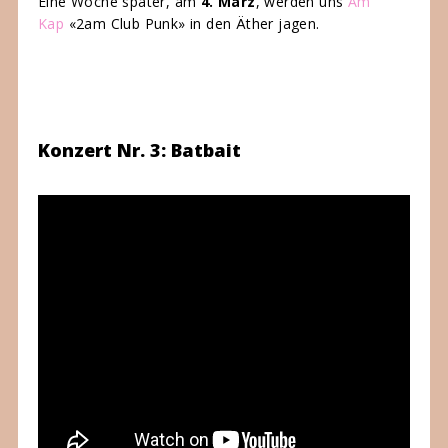
Eine Woche später, am
4. März
, werden uns
Am
Kap
«2am Club Punk» in den Äther jagen.
Konzert Nr. 3: Batbait