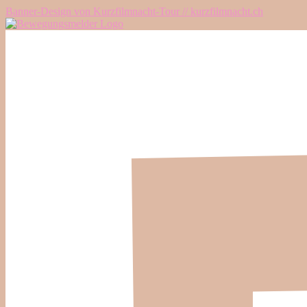
Banner-Design von Kurzfilmnacht-Tour // kurzfilmnacht.ch