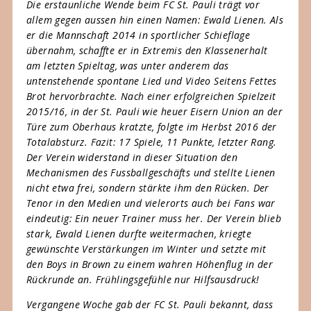
Die erstaunliche Wende beim FC St. Pauli trägt vor
allem gegen aussen hin einen Namen: Ewald Lienen. Als
er die Mannschaft 2014 in sportlicher Schieflage
übernahm, schaffte er in Extremis den Klassenerhalt
am letzten Spieltag, was unter anderem das
untenstehende spontane Lied und Video Seitens Fettes
Brot hervorbrachte. Nach einer erfolgreichen Spielzeit
2015/16, in der St. Pauli wie heuer Eisern Union an der
Türe zum Oberhaus kratzte, folgte im Herbst 2016 der
Totalabsturz. Fazit: 17 Spiele, 11 Punkte, letzter Rang.
Der Verein widerstand in dieser Situation den
Mechanismen des Fussballgeschäfts und stellte Lienen
nicht etwa frei, sondern stärkte ihm den Rücken. Der
Tenor in den Medien und vielerorts auch bei Fans war
eindeutig: Ein neuer Trainer muss her. Der Verein blieb
stark, Ewald Lienen durfte weitermachen, kriegte
gewünschte Verstärkungen im Winter und setzte mit
den Boys in Brown zu einem wahren Höhenflug in der
Rückrunde an. Frühlingsgefühle nur Hilfsausdruck!
Vergangene Woche gab der FC St. Pauli bekannt, dass