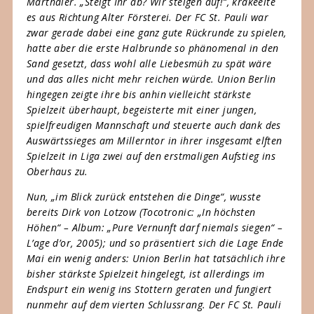
Marthaler. „Steigt Ihr ab? Wir steigen auf!“, krakeelte
es aus Richtung Alter Försterei. Der FC St. Pauli war
zwar gerade dabei eine ganz gute Rückrunde zu spielen,
hatte aber die erste Halbrunde so phänomenal in den
Sand gesetzt, dass wohl alle Liebesmüh zu spät wäre
und das alles nicht mehr reichen würde. Union Berlin
hingegen zeigte ihre bis anhin vielleicht stärkste
Spielzeit überhaupt, begeisterte mit einer jungen,
spielfreudigen Mannschaft und steuerte auch dank des
Auswärtssieges am Millerntor in ihrer insgesamt elften
Spielzeit in Liga zwei auf den erstmaligen Aufstieg ins
Oberhaus zu.
Nun, „im Blick zurück entstehen die Dinge“, wusste
bereits Dirk von Lotzow (Tocotronic: „In höchsten
Höhen“ – Album: „Pure Vernunft darf niemals siegen“ –
L’age d’or, 2005); und so präsentiert sich die Lage Ende
Mai ein wenig anders: Union Berlin hat tatsächlich ihre
bisher stärkste Spielzeit hingelegt, ist allerdings im
Endspurt ein wenig ins Stottern geraten und fungiert
nunmehr auf dem vierten Schlussrang. Der FC St. Pauli