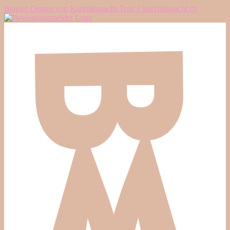
Banner-Design von Kurzfilmnacht-Tour // kurzfilmnacht.ch