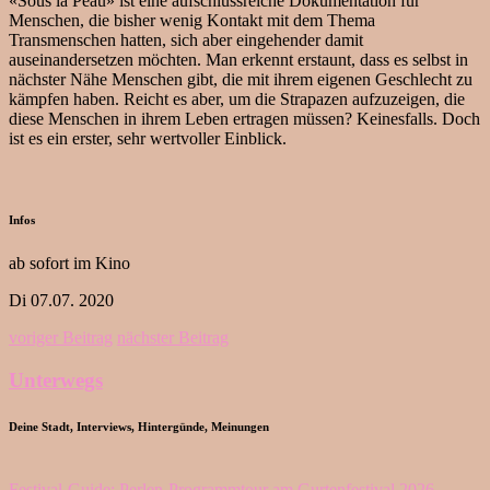
«Sous la Peau» ist eine aufschlussreiche Dokumentation für
Menschen, die bisher wenig Kontakt mit dem Thema
Transmenschen hatten, sich aber eingehender damit
auseinandersetzen möchten. Man erkennt erstaunt, dass es selbst in
nächster Nähe Menschen gibt, die mit ihrem eigenen Geschlecht zu
kämpfen haben. Reicht es aber, um die Strapazen aufzuzeigen, die
diese Menschen in ihrem Leben ertragen müssen? Keinesfalls. Doch
ist es ein erster, sehr wertvoller Einblick.
Infos
ab sofort im Kino
Di 07.07. 2020
voriger Beitrag
nächster Beitrag
Unterwegs
Deine Stadt, Interviews, Hintergünde, Meinungen
Festival-Guide: Perlen-Programmtour am Gurtenfestival 2026