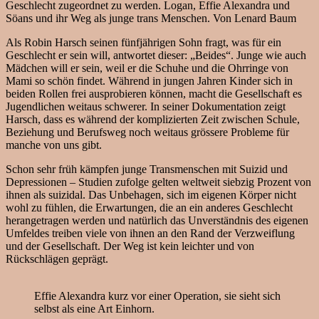
Geschlecht zugeordnet zu werden. Logan, Effie Alexandra und
Söans und ihr Weg als junge trans Menschen.
Von Lenard Baum
Als Robin Harsch seinen fünfjährigen Sohn fragt, was für ein
Geschlecht er sein will, antwortet dieser: „Beides“. Junge wie auch
Mädchen will er sein, weil er die Schuhe und die Ohrringe von
Mami so schön findet. Während in jungen Jahren Kinder sich in
beiden Rollen frei ausprobieren können, macht die Gesellschaft es
Jugendlichen weitaus schwerer. In seiner Dokumentation zeigt
Harsch, dass es während der komplizierten Zeit zwischen Schule,
Beziehung und Berufsweg noch weitaus grössere Probleme für
manche von uns gibt.
Schon sehr früh kämpfen junge Transmenschen mit Suizid und
Depressionen – Studien zufolge gelten weltweit siebzig Prozent von
ihnen als suizidal. Das Unbehagen, sich im eigenen Körper nicht
wohl zu fühlen, die Erwartungen, die an ein anderes Geschlecht
herangetragen werden und natürlich das Unverständnis des eigenen
Umfeldes treiben viele von ihnen an den Rand der Verzweiflung
und der Gesellschaft. Der Weg ist kein leichter und von
Rückschlägen geprägt.
Effie Alexandra kurz vor einer Operation, sie sieht sich
selbst als eine Art Einhorn.