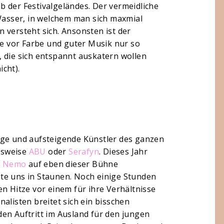
 der Festivalgeländes. Der vermeidliche
asser, in welchem man sich maxmial
 versteht sich. Ansonsten ist der
ie vor Farbe und guter Musik nur so
ns, die sich entspannt auskatern wollen
icht).
nge und aufsteigende Künstler des ganzen
elsweise
ABU
oder
Serafyn
. Dieses Jahr
r
Nemo
auf eben dieser Bühne
te uns in Staunen. Noch einige Stunden
n Hitze vor einem für ihre Verhältnisse
alisten breitet sich ein bisschen
en Auftritt im Ausland für den jungen