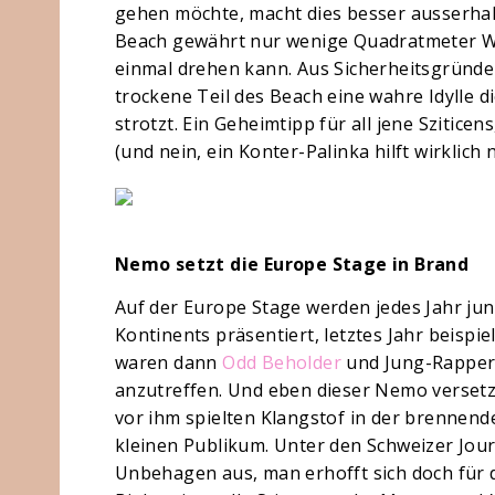
gehen möchte, macht dies besser ausserhalb
Beach gewährt nur wenige Quadratmeter W
einmal drehen kann. Aus Sicherheitsgründen
trockene Teil des Beach eine wahre Idylle d
strotzt. Ein Geheimtipp für all jene Szitice
(und nein, ein Konter-Palinka hilft wirklich n
Nemo setzt die Europe Stage in Brand
Auf der Europe Stage werden jedes Jahr ju
Kontinents präsentiert, letztes Jahr beispi
waren dann
Odd Beholder
und Jung-Rappe
anzutreffen. Und eben dieser Nemo versetz
vor ihm spielten Klangstof in der brennende
kleinen Publikum. Unter den Schweizer Journ
Unbehagen aus, man erhofft sich doch für d