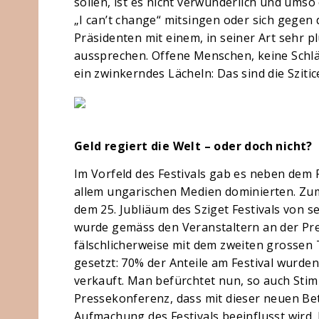
sollen, ist es nicht verwunderlich und ums
„I can’t change“ mitsingen oder sich gegen
Präsidenten mit einem, in seiner Art sehr
aussprechen. Offene Menschen, keine Schl
ein zwinkerndes Lächeln: Das sind die Szitic
Geld regiert die Welt – oder doch nicht?
Im Vorfeld des Festivals gab es neben dem 
allem ungarischen Medien dominierten. Zum
dem 25. Jubliäum des Sziget Festivals von s
wurde gemäss den Veranstaltern an der Pre
fälschlicherweise mit dem zweiten grosse
gesetzt: 70% der Anteile am Festival wurd
verkauft. Man befürchtet nun, so auch Stim
Pressekonferenz, dass mit dieser neuen Be
Aufmachung des Festivals beeinflusst wird.