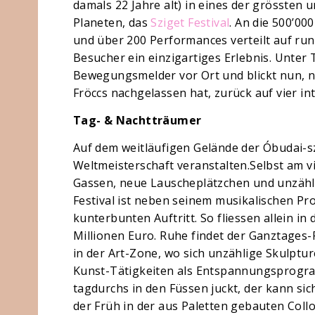
damals 22 Jahre alt) in eines der grössten u
Planeten, das
Sziget Festival
. An die 500’00
und über 200 Performances verteilt auf r
Besucher ein einzigartiges Erlebnis. Unter
Bewegungsmelder vor Ort und blickt nun, 
Fröccs nachgelassen hat, zurück auf vier int
Tag- & Nachtträumer
Auf dem weitläufigen Gelände der Óbudai-s
Weltmeisterschaft veranstalten.Selbst am v
Gassen, neue Lauscheplätzchen und unzählig
Festival ist neben seinem musikalischen P
kunterbunten Auftritt. So fliessen allein in 
Millionen Euro. Ruhe findet der Ganztages
in der Art-Zone, wo sich unzählige Skulptu
Kunst-Tätigkeiten als Entspannungsprogr
tagdurchs in den Füssen juckt, der kann si
der Früh in der aus Paletten gebauten Co