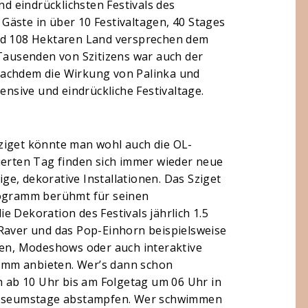
nd eindrücklichsten Festivals des
0 Gäste in über 10 Festivaltagen, 40 Stages
und 108 Hektaren Land versprechen dem
 Tausenden von Szitizens war auch der
nachdem die Wirkung von Palinka und
ensive und eindrückliche Festivaltage.
ziget könnte man wohl auch die OL-
ierten Tag finden sich immer wieder neue
e, dekorative Installationen. Das Sziget
rogramm berühmt für seinen
die Dekoration des Festivals jährlich 1.5
-Raver und das Pop-Einhorn beispielsweise
ren, Modeshows oder auch interaktive
amm anbieten. Wer’s dann schon
ch ab 10 Uhr bis am Folgetag um 06 Uhr in
lloseumstage abstampfen. Wer schwimmen