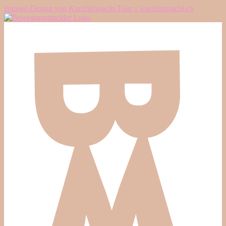
Banner-Design von Kurzfilmnacht-Tour // kurzfilmnacht.ch