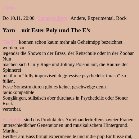
Zurück
Do 10.11. 20:00 |
Spinnerei Bern
| Andere, Experimental, Rock
Yarn – mit Ester Poly und The E’s
The E’s
können schon kaum mehr als Geheimtipp bezeichnet
werden, zu
legendär die Shows in der Brass, der Reitschule oder in der Zoobar.
Nun
machen sich Curly Rage und Johnny Poison auf, die Räume der
Spinnerei
mit ihrem “fully improvised deggressive psychedelic thrash” zu
füllen.
Feste Songstrukturen gibt es keine, geschweige denn
radiokompatible
Songlängen, stilistisch aber durchaus in Psychedelic oder Stoner
Rock
verortbar.
Ester Poly
sind das Produkt des Aufeinandertreffens zweier Frauen
unterschiedlicher Generationen und musikalischem Hintergrund.
Martina
Berther am Bass bringt experimenelle und indie-pop Einflüsse mit,