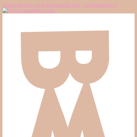
Banner-Design von Kurzfilmnacht-Tour // kurzfilmnacht.ch