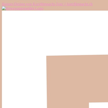
Banner-Design von Kurzfilmnacht-Tour // kurzfilmnacht.ch