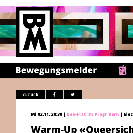
Zurück
Mi 02.11. 20:30 |
Bee-Flat im Progr Bern
| Elec
Warm-Up «Queersich