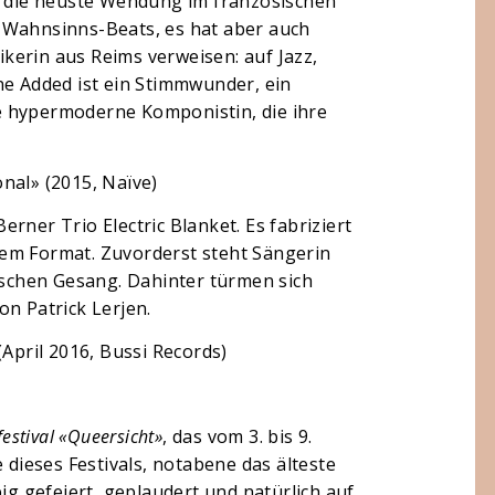
ie die neuste Wendung im französischen
 Wahnsinns-Beats, es hat aber auch
kerin aus Reims verweisen: auf Jazz,
ne Added ist ein Stimmwunder, ein
e hypermoderne Komponistin, die ihre
nal» (2015, Naïve)
rner Trio Electric Blanket. Es fabriziert
em Format. Zuvorderst steht Sängerin
chen Gesang. Dahinter türmen sich
on Patrick Lerjen.
(April 2016, Bussi Records)
estival «Queersicht»
, das vom 3. bis 9.
 dieses Festivals, notabene das älteste
pig gefeiert, geplaudert und natürlich auf