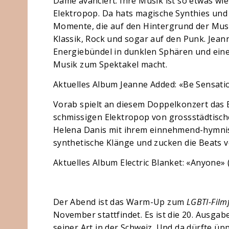
Dame avanciert. Ihre Musik ist so etwas w
Elektropop. Da hats magische Synthies und
Momente, die auf den Hintergrund der Musi
Klassik, Rock und sogar auf den Punk. Jean
Energiebündel in dunklen Sphären und ein
Musik zum Spektakel macht.
Aktuelles Album Jeanne Added: «Be Sensatio
Vorab spielt an diesem Doppelkonzert das Be
schmissigen Elektropop von grossstädtisch
Helena Danis mit ihrem einnehmend-hymnis
synthetische Klänge und zucken die Beats v
Aktuelles Album Electric Blanket: «Anyone» 
Der Abend ist das Warm-Up zum
LGBTI-Filmf
November stattfindet. Es ist die 20. Ausgabe
seiner Art in der Schweiz. Und da dürfte üp