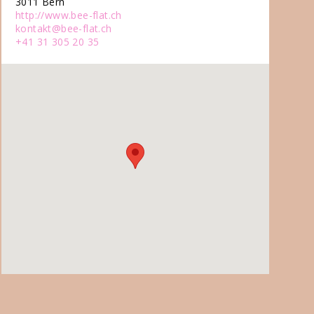
3011 Bern
http://www.bee-flat.ch
kontakt@bee-flat.ch
+41 31 305 20 35