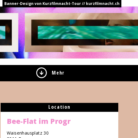
Banner-Design von Kurzfilmnacht-Tour // kurzfilmnacht.ch
Mehr
Location
Bee-Flat im Progr
Waisenhausplatz 30