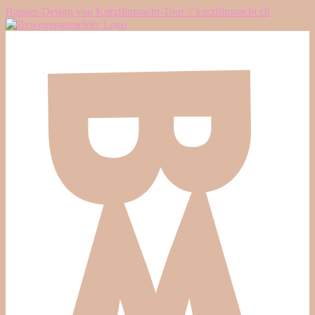
Banner-Design von Kurzfilmnacht-Tour // kurzfilmnacht.ch