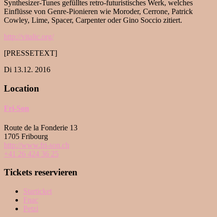
Synthesizer-Tunes gefülltes retro-futuristisches Werk, welches
Einflüsse von Genre-Pionieren wie Moroder, Cerrone, Patrick
Cowley, Lime, Spacer, Carpenter oder Gino Soccio zitiert.
http://vitalic.org/
[PRESSETEXT]
Di 13.12. 2016
Location
Fri-Son
Route de la Fonderie 13
1705 Fribourg
http://www.fri-son.ch
+41 26 424 36 25
Tickets reservieren
Starticket
Fnac
Petzi