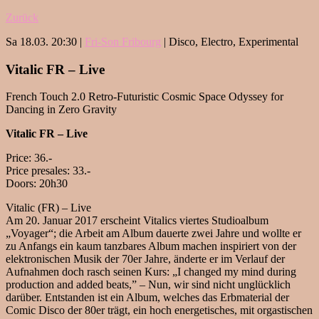
Zurück
Sa 18.03. 20:30 |
Fri-Son Fribourg
| Disco, Electro, Experimental
Vitalic FR – Live
French Touch 2.0 Retro-Futuristic Cosmic Space Odyssey for
Dancing in Zero Gravity
Vitalic FR – Live
Price: 36.-
Price presales: 33.-
Doors: 20h30
Vitalic (FR) – Live
Am 20. Januar 2017 erscheint Vitalics viertes Studioalbum
„Voyager“; die Arbeit am Album dauerte zwei Jahre und wollte er
zu Anfangs ein kaum tanzbares Album machen inspiriert von der
elektronischen Musik der 70er Jahre, änderte er im Verlauf der
Aufnahmen doch rasch seinen Kurs: „I changed my mind during
production and added beats,” – Nun, wir sind nicht unglücklich
darüber. Entstanden ist ein Album, welches das Erbmaterial der
Comic Disco der 80er trägt, ein hoch energetisches, mit orgastischen