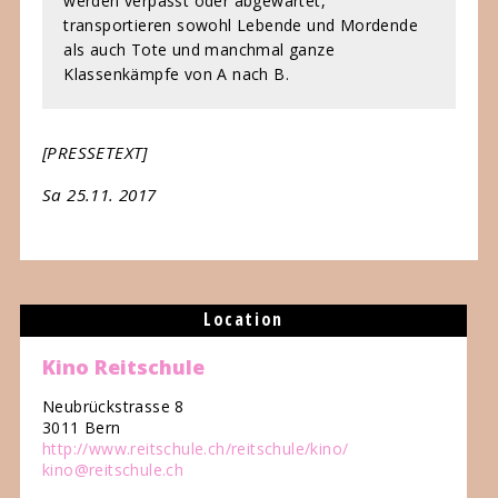
werden verpasst oder abgewartet,
transportieren sowohl Lebende und Mordende
als auch Tote und manchmal ganze
Klassenkämpfe von A nach B.
[PRESSETEXT]
Sa 25.11. 2017
Location
Kino Reitschule
Neubrückstrasse 8
3011 Bern
http://www.reitschule.ch/reitschule/kino/
kino@reitschule.ch