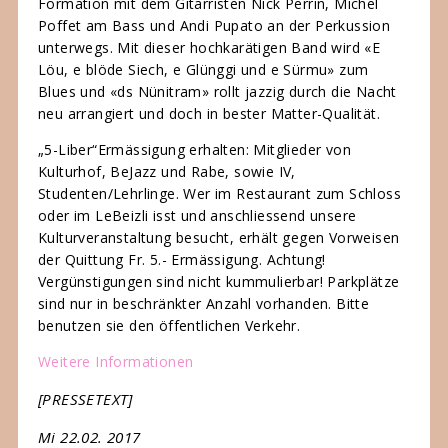
Formation mit dem Gitarristen Nick Perrin, Michel
Poffet am Bass und Andi Pupato an der Perkussion
unterwegs. Mit dieser hochkarätigen Band wird «E
Löu, e blöde Siech, e Glünggi und e Sürmu» zum
Blues und «ds Nünitram» rollt jazzig durch die Nacht
neu arrangiert und doch in bester Matter-Qualität.
„5-Liber“Ermässigung erhalten: Mitglieder von
Kulturhof, BeJazz und Rabe, sowie IV,
Studenten/Lehrlinge. Wer im Restaurant zum Schloss
oder im LeBeizli isst und anschliessend unsere
Kulturveranstaltung besucht, erhält gegen Vorweisen
der Quittung Fr. 5.- Ermässigung. Achtung!
Vergünstigungen sind nicht kummulierbar! Parkplätze
sind nur in beschränkter Anzahl vorhanden. Bitte
benutzen sie den öffentlichen Verkehr.
Weitere Informationen
[PRESSETEXT]
Mi 22.02. 2017