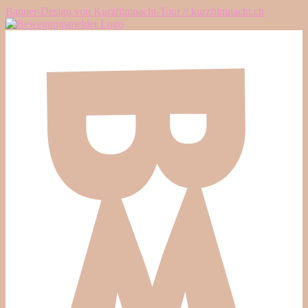
Banner-Design von Kurzfilmnacht-Tour // kurzfilmnacht.ch