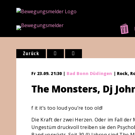
Zurück
Fr 23.09. 21:30 |
Bad Bonn Düdingen
| Rock, Ro
The Monsters, Dj Joh
f it it’s too loud you’re too old!
Die Kraft der zwei Herzen. Oder im Fall der
Ungestüm druckvoll treiben sie den Psycho
Band vorwärts. Seit 30 (!) Jahren sind The