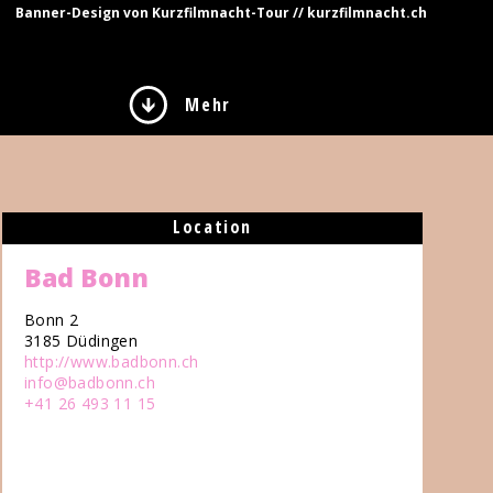
Banner-Design von Kurzfilmnacht-Tour // kurzfilmnacht.ch
Mehr
Location
Bad Bonn
Bonn 2
3185 Düdingen
http://www.badbonn.ch
info@badbonn.ch
+41 26 493 11 15