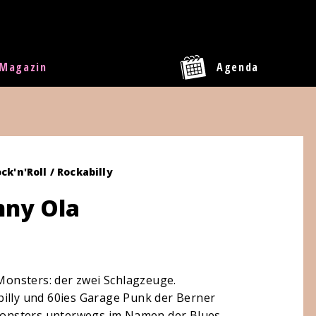
Magazin
Agenda
ck'n'Roll / Rockabilly
nny Ola
 Monsters: der zwei Schlagzeuge.
billy und 60ies Garage Punk der Berner
 Monsters unterwegs im Namen der Blues-