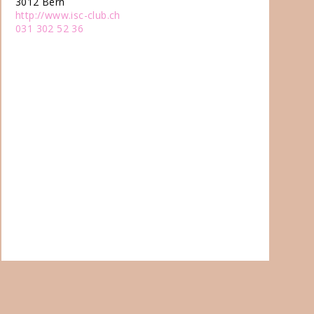
3012 Bern
http://www.isc-club.ch
031 302 52 36