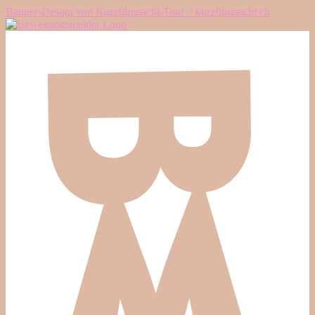
Banner-Design von Kurzfilmnacht-Tour // kurzfilmnacht.ch