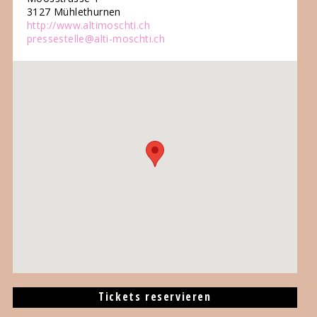
3127 Mühlethurnen
http://www.altimoschti.ch
pressestelle@alti-moschti.ch
Tickets reservieren