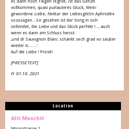
es dann noch Feigen regnet, ist das Gefühl
vollkommen, quasi purlauteres Glück, Wein-
gewordene Liebe, Nektar der Liebesgöttin Aphrodite
sozusagen….So gesehen ist der Song in sich
vollendet, die Liebe und das Glück perfekt !…..auch
wenn es dann am Schluss heisst:
‚und dr Sauvignon Blanc schänkt sech grad vo säuber
wieder iii……..‘.
Auf die Liebe ! Prosit!
[PRESSETEXT]
Fr 01.10. 2021
Location
Alti Moschti
Moosstrasse 1