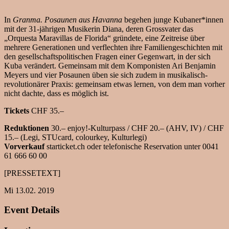
In
Granma. Posaunen aus Havanna
begehen junge Kubaner*innen
mit der 31-jährigen Musikerin Diana, deren Grossvater das
„Orquesta Maravillas de Florida“ gründete, eine Zeitreise über
mehrere Generationen und verflechten ihre Familiengeschichten mit
den gesellschaftspolitischen Fragen einer Gegenwart, in der sich
Kuba verändert. Gemeinsam mit dem Komponisten Ari Benjamin
Meyers und vier Posaunen üben sie sich zudem in musikalisch-
revolutionärer Praxis: gemeinsam etwas lernen, von dem man vorher
nicht dachte, dass es möglich ist.
Tickets
CHF 35.–
Reduktionen
30.– enjoy!-Kulturpass / CHF 20.– (AHV, IV) / CHF
15.– (Legi, STUcard, colourkey, Kulturlegi)
Vorverkauf
starticket.ch oder telefonische Reservation unter 0041
61 666 60 00
[PRESSETEXT]
Mi 13.02. 2019
Event Details