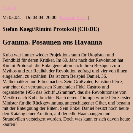
Zurück
Mi 03.04. – Do 04.04. 20:00 |
Kaserne Basel
|
Stefan Kaegi/Rimini Protokoll (CH/DE)
Granma. Posaunen aus Havanna
Kuba war immer wieder Projektionsraum für Utopisten und
Feindbild für deren Kritiker. Im 60. Jahr nach der Revolution hat
Rimini Protokoll die Enkelgeneration nach ihren Bezügen zum
Mythos und zur Realität der Revolution gefragt und vier von ihnen
eingeladen, zu erzählen. Da ist zum Beispiel Daniel, 36,
Mathematiker und Filmemacher. Sein Großvater, Faustino Pérez,
war einer der vertrautesten Kameraden Fidel Castros und
organisierte 1956 das Schiff „Granma“, das die Revolutionäre von
Mexiko nach Kuba brachte. Nach deren Triumph wurde Pérez erster
Minister für die Rückgewinnung unterschlagener Güter, und begann
mit der Enteignung der Eliten. Sein Enkel Daniel besitzt noch heute
den Katalog einer Auktion, auf der edle Haarspangen und
Strandvillen versteigert wurden. Doch was kann er sich davon heute
kaufen?