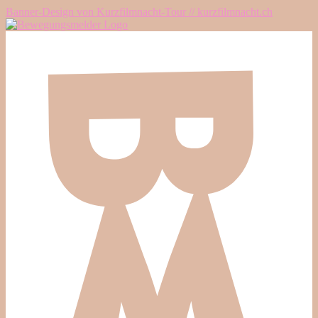
Banner-Design von Kurzfilmnacht-Tour // kurzfilmnacht.ch