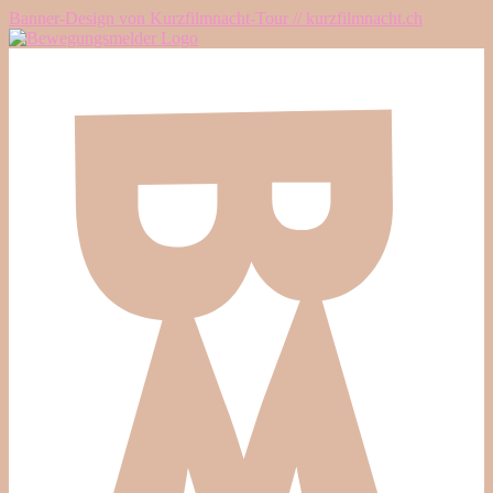
Banner-Design von Kurzfilmnacht-Tour // kurzfilmnacht.ch