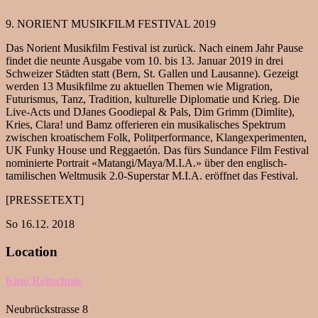
9. NORIENT MUSIKFILM FESTIVAL 2019
Das Norient Musikfilm Festival ist zurück. Nach einem Jahr Pause
findet die neunte Ausgabe vom 10. bis 13. Januar 2019 in drei
Schweizer Städten statt (Bern, St. Gallen und Lausanne). Gezeigt
werden 13 Musikfilme zu aktuellen Themen wie Migration,
Futurismus, Tanz, Tradition, kulturelle Diplomatie und Krieg. Die
Live-Acts und DJanes Goodiepal & Pals, Dim Grimm (Dimlite),
Kries, Clara! und Bamz offerieren ein musikalisches Spektrum
zwischen kroatischem Folk, Politperformance, Klangexperimenten,
UK Funky House und Reggaetón. Das fürs Sundance Film Festival
nominierte Portrait «Matangi/Maya/M.I.A.» über den englisch-
tamilischen Weltmusik 2.0-Superstar M.I.A. eröffnet das Festival.
[PRESSETEXT]
So 16.12. 2018
Location
Kino Reitschule
Neubrückstrasse 8