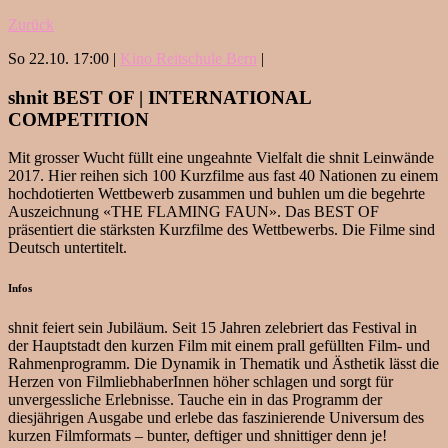
Zurück
So 22.10. 17:00 |
Kino Reitschule Bern
|
shnit BEST OF | INTERNATIONAL
COMPETITION
Mit grosser Wucht füllt eine ungeahnte Vielfalt die shnit Leinwände
2017. Hier reihen sich 100 Kurzfilme aus fast 40 Nationen zu einem
hochdotierten Wettbewerb zusammen und buhlen um die begehrte
Auszeichnung «THE FLAMING FAUN». Das BEST OF
präsentiert die stärksten Kurzfilme des Wettbewerbs. Die Filme sind
Deutsch untertitelt.
Infos
shnit feiert sein Jubiläum. Seit 15 Jahren zelebriert das Festival in
der Hauptstadt den kurzen Film mit einem prall gefüllten Film- und
Rahmenprogramm. Die Dynamik in Thematik und Ästhetik lässt die
Herzen von FilmliebhaberInnen höher schlagen und sorgt für
unvergessliche Erlebnisse. Tauche ein in das Programm der
diesjährigen Ausgabe und erlebe das faszinierende Universum des
kurzen Filmformats – bunter, deftiger und shnittiger denn je!