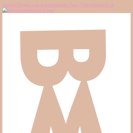
Banner-Design von Kurzfilmnacht-Tour // kurzfilmnacht.ch