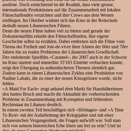
auslöste. Doch ernüchternd ist die Realität, dass viele grosse,
internationale Produktionen auf die Zusammenarbeit mit lokalen
Filmschaffenden verzichten und ihre Crews aus dem Westen
einfliegen. Im Oktober widmet sich das Kino in der Reitschule
deshalb neuen Libanesischen Filmen.
Denn die neuen Filme haben viel zu bieten und gerade der
Dokumentarfilm erlaubt den Filmschaffenden, ihre eigene
Geschichte selbst zu erzählen. Dabei entfernen sich die Filme vom
Thema der Freiheit und Joie-de-vivre ihrer Ahnen der 60er und 70er
Jahren hin zu realen Problemen der Libanesischen Gesellschaft.
Der einleitende Spielfilm «Caramel», der 2007 auch in der Schweiz
im Kino startete und immerhin 35'183 Eintritte verbuchen konnte,
zeigt den Übergang zu authentischeren Themen ziemlich gut.
Zudem kann in einem Libanesischen Zyklus eine Produktion von
Nadine Labaki, die zu einer der neuen Kinogrössen wurde, nicht
fehlen.
«A Maid For Each» zeigt anhand dem Markt für Haushälterinnen
den harten Bruch und macht die Aktualität der vorherrschenden
Probleme in Zusammenhang mit Korruption und fehlendem
Rechtsstaat im Libanon deutlich.
In einem zweiten Teil beschäftigen sich «Héritages» und «A Time
To Rest» mit der Aufarbeitung der Kriegsjahre und mit einer
Libanesischen Vergangenheit, die Fragen aufwirft wie: Soll man
sich von seinem historischen Erbe lösen um frei zu sein? Und ist
dies als neue Generation überhaupt möglich?