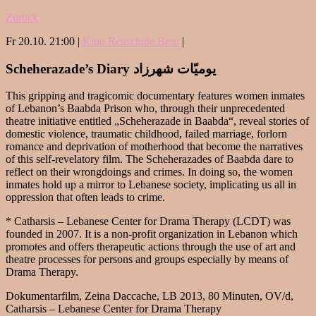
Zurück
Fr 20.10. 21:00 |
Kino Reitschule Bern
|
Scheherazade’s Diary يوميّات شهرزاد
This gripping and tragicomic documentary features women inmates
of Lebanon’s Baabda Prison who, through their unprecedented
theatre initiative entitled „Scheherazade in Baabda“, reveal stories of
domestic violence, traumatic childhood, failed marriage, forlorn
romance and deprivation of motherhood that become the narratives
of this self-revelatory film. The Scheherazades of Baabda dare to
reflect on their wrongdoings and crimes. In doing so, the women
inmates hold up a mirror to Lebanese society, implicating us all in
oppression that often leads to crime.
* Catharsis – Lebanese Center for Drama Therapy (LCDT) was
founded in 2007. It is a non-profit organization in Lebanon which
promotes and offers therapeutic actions through the use of art and
theatre processes for persons and groups especially by means of
Drama Therapy.
Dokumentarfilm, Zeina Daccache, LB 2013, 80 Minuten, OV/d,
Catharsis – Lebanese Center for Drama Therapy