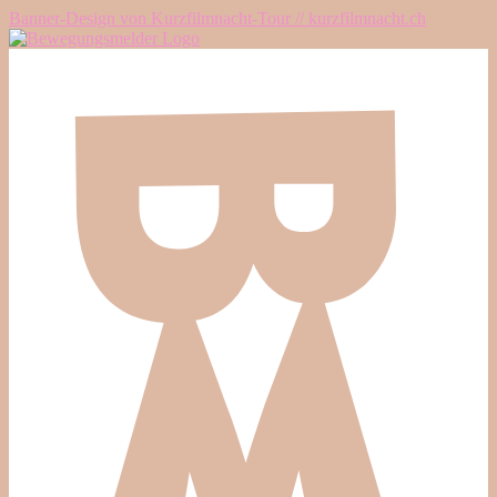
Banner-Design von Kurzfilmnacht-Tour // kurzfilmnacht.ch