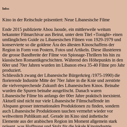
Infos
Kino in der Reitschule präsentiert: Neue Libanesische Filme
Ende 2015 publizierte Abou Jaoude, ein mittlerweile weitum
bekannter Filmarchivar aus Beirut, unter dem Titel «Tonight» einen
umfänglichen Guide zu Libanesischen Filmen von 1929-1979 und
konservierte so die goldene Ära des ältesten Kinoschaffens der
Region in Form von Postern, Fotos und Artikeln. Diese illustrieren
die grosse Bandbreite der Filme von Spionage-Thrillern bis hin zu
klassischen Romantikgeschichten. Während des Höhepunkts in den
60er und 70er Jahren wurden im Libanon etwa 35-40 Filme pro Jahr
produziert.
Schliesslich zwang der Libanesische Bürgerkrieg /1975-1990) die
florierende Industrie Mitte der 70er Jahre in die Knie und zerstörte
die vielversprechende Zukunft des Libanesischen Kinos. Beinahe
wurden die Spuren beinahe ausgelöscht. Danach waren
Libanesische Filme bis anfangs der 00er Jahre praktisch inexistent.
Aktuell sind nicht nur viele Libanesische Filmschaffende im
Abspann grosser internationalen Produktionen zu finden, sondern
auch Libanesische Produktionen tauchen vermehrt wieder vor
weltweitem Publikum auf. Gerade im Kino sind ästhetische
Elemente aus der arabischen Region im Moment allgemein stark
präsent, was Hoffnung und Stolz für die lokale Kinoindustrie