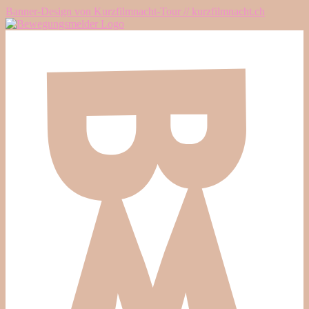
Banner-Design von Kurzfilmnacht-Tour // kurzfilmnacht.ch