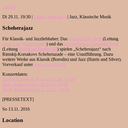
Zurück
Di 29.11. 19:30 |
Casino Bern Bern
| Jazz, Klassische Musik
Scheherajazz
Für Klassik- und Jazzliebhaber: Das
Uniorchester Bern
(Leitung
Lena-Lisa Wüstendörfer
) und das
Jazzorchester Universität Bern
(Leitung
Wolfgang Pemberger
) spielen „Scheherajazz“ nach
Rimskij-Korsakovs Scheherazade – eine Uraufführung. Dazu
weitere Werke aus Klassik (Borodin) und Jazz (Harris und Silver).
Vorverkauf unter
www.tipo.ch/uob
Konzertdaten:
Zürich, Kirche St. Peter 24.11.16, 19:30
Bern, Kultur Casino 29.11.16, 19:30
Basel, Martinskirche 12.12.16, 19:30
[PRESSETEXT]
So 13.11. 2016
Location