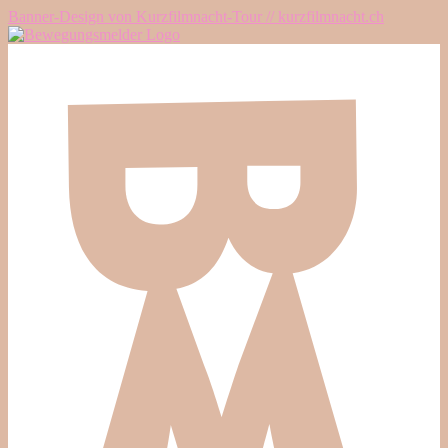
Banner-Design von Kurzfilmnacht-Tour // kurzfilmnacht.ch