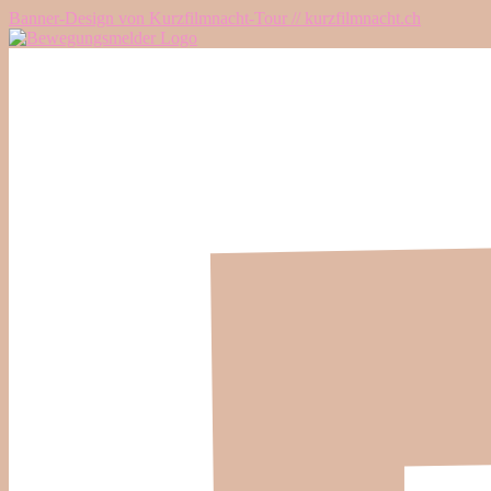
Banner-Design von Kurzfilmnacht-Tour // kurzfilmnacht.ch