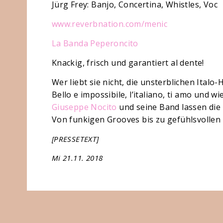
Jürg Frey: Banjo, Concertina, Whistles, Voc
www.reverbnation.com/menic
La Banda Peperoncito
Knackig, frisch und garantiert al dente!
Wer liebt sie nicht, die unsterblichen Italo-H
Bello e impossibile, l’italiano, ti amo und wi
Giuseppe Nocito
und seine Band lassen die z
Von funkigen Grooves bis zu gefühlsvollen B
[PRESSETEXT]
Mi 21.11. 2018