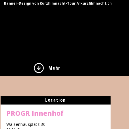
Banner-Design von Kurzfilmnacht-Tour // kurzfilmnacht.ch
Mehr
Location
PROGR Innenhof
Waisenhausplatz 30