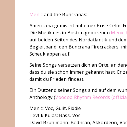
Menic
and the Buncranas:
Americana gemischt mit einer Prise Celtic Fo
Die Musik des in Boston geborenen
Menic
auf beiden Seiten des Nordatlantik und dem
Begleitband, den Buncrana Firecrackers, m
Scheuklappen auf.
Seine Songs versetzen dich an Orte, an den
dass du sie schon immer gekannt hast. Er ze
damit du Frieden findest.
Ein Dutzend seiner Songs sind auf dem wu
Anthology (
Voodoo Rhythm Records (officia
Menic: Voc, Guiit. Fiddle
Tevfik Kujas: Bass, Voc
David Brühlmann: Bodhran, Akkordeon, Vo