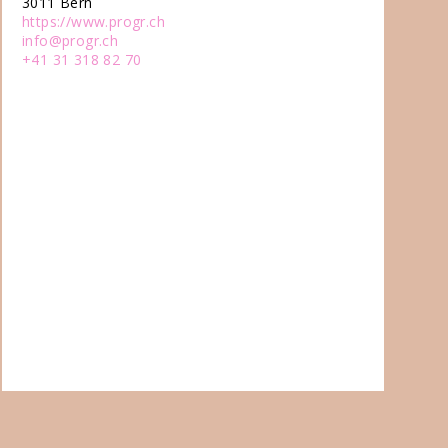
3011 Bern
https://www.progr.ch
info@progr.ch
+41 31 318 82 70