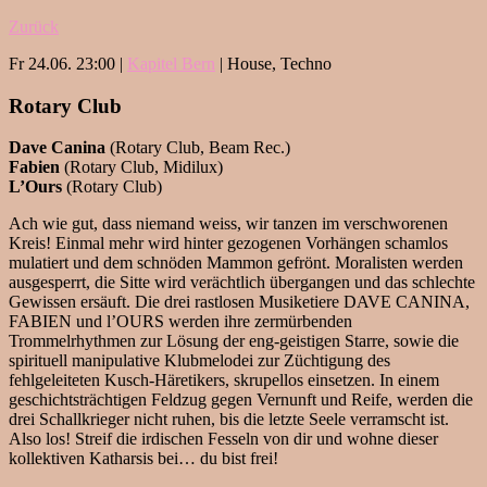
Zurück
Fr 24.06. 23:00 |
Kapitel Bern
| House, Techno
Rotary Club
Dave Canina
(Rotary Club, Beam Rec.)
Fabien
(Rotary Club, Midilux)
L’Ours
(Rotary Club)
Ach wie gut, dass niemand weiss, wir tanzen im verschworenen
Kreis! Einmal mehr wird hinter gezogenen Vorhängen schamlos
mulatiert und dem schnöden Mammon gefrönt. Moralisten werden
ausgesperrt, die Sitte wird verächtlich übergangen und das schlechte
Gewissen ersäuft. Die drei rastlosen Musiketiere DAVE CANINA,
FABIEN und l’OURS werden ihre zermürbenden
Trommelrhythmen zur Lösung der eng-geistigen Starre, sowie die
spirituell manipulative Klubmelodei zur Züchtigung des
fehlgeleiteten Kusch-Häretikers, skrupellos einsetzen. In einem
geschichtsträchtigen Feldzug gegen Vernunft und Reife, werden die
drei Schallkrieger nicht ruhen, bis die letzte Seele verramscht ist.
Also los! Streif die irdischen Fesseln von dir und wohne dieser
kollektiven Katharsis bei… du bist frei!