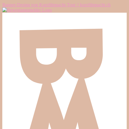
Banner-Design von Kurzfilmnacht-Tour // kurzfilmnacht.ch