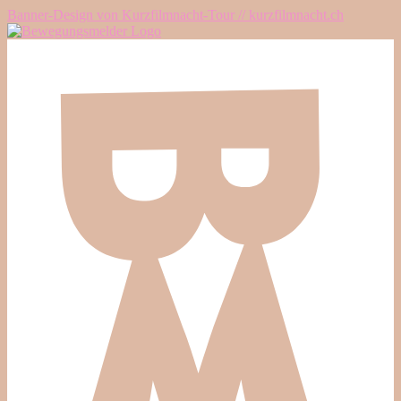
Banner-Design von Kurzfilmnacht-Tour // kurzfilmnacht.ch