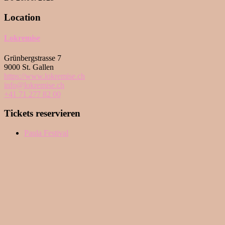
Location
Lokremise
Grünbergstrasse 7
9000 St. Gallen
https://www.lokremise.ch
info@lokremise.ch
+41 71 277 82 00
Tickets reservieren
Paula Festival