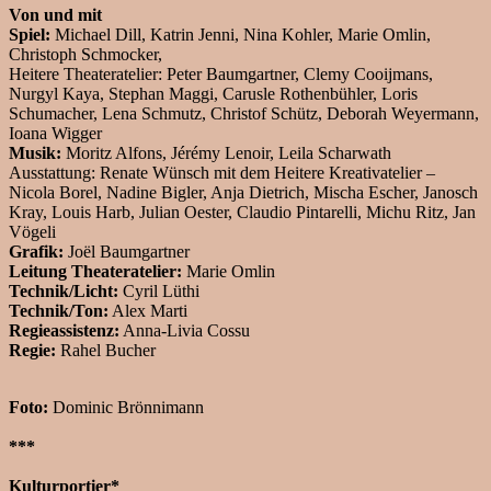
Von und mit
Spiel:
Michael Dill, Katrin Jenni, Nina Kohler, Marie Omlin,
Christoph Schmocker,
Heitere Theateratelier: Peter Baumgartner, Clemy Cooijmans,
Nurgyl Kaya, Stephan Maggi, Carusle Rothenbühler, Loris
Schumacher, Lena Schmutz, Christof Schütz, Deborah Weyermann,
Ioana Wigger
Musik:
Moritz Alfons, Jérémy Lenoir, Leila Scharwath
Ausstattung: Renate Wünsch mit dem Heitere Kreativatelier –
Nicola Borel, Nadine Bigler, Anja Dietrich, Mischa Escher, Janosch
Kray, Louis Harb, Julian Oester, Claudio Pintarelli, Michu Ritz, Jan
Vögeli
Grafik:
Joël Baumgartner
Leitung Theateratelier:
Marie Omlin
Technik/Licht:
Cyril Lüthi
Technik/Ton:
Alex Marti
Regieassistenz:
Anna-Livia Cossu
Regie:
Rahel Bucher
Foto:
Dominic Brönnimann
***
Kulturportier*