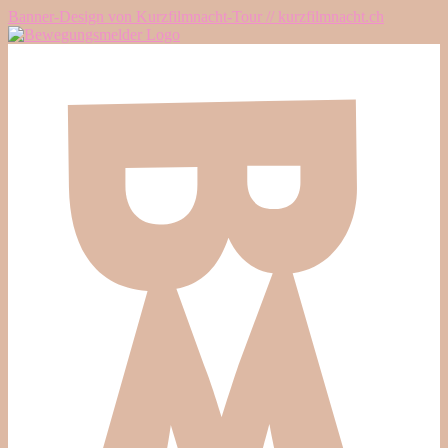
Banner-Design von Kurzfilmnacht-Tour // kurzfilmnacht.ch