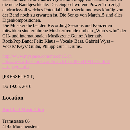
die neue Bandgeschichte. Das eingeschworene Power Trio zeigt
eindrucksvoll welches Potential in ihm steckt und was künftig von
der Band noch zu erwarten ist. Die Songs von March15 sind alles
Eigenkompositionen.
Die Musiker die bei den Recording Sessions und Konzerten
mitwirken sind erfahrene Musikerfreunde und ein „Who’s who“ der
CH- und internationalen Musikszene.Genre: Alternativ
Rock/Pop.Band: Felix Klaus – Vocals/ Bass, Gabriel Wyss –
Vocals/ Keys/ Guitar, Philipp Gut – Drums.
http://www.myspace.com/
march15.ch
https://www.facebook.com/
march15-238754199177/info/?
tab=page_info
[PRESSETEXT]
Do 19.05. 2016
Location
Rockfact Music Club
Tramstrasse 66
4142 Münchenstein