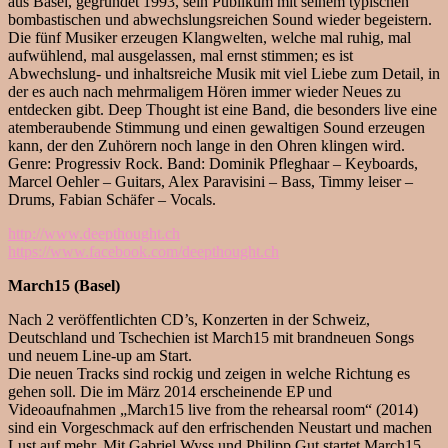
aus Basel, gegründet 1993, sein Publikum mit seinem typischen
bombastischen und abwechslungsreichen Sound wieder begeistern.
Die fünf Musiker erzeugen Klangwelten, welche mal ruhig, mal
aufwühlend, mal ausgelassen, mal ernst stimmen; es ist
Abwechslung- und inhaltsreiche Musik mit viel Liebe zum Detail, in
der es auch nach mehrmaligem Hören immer wieder Neues zu
entdecken gibt. Deep Thought ist eine Band, die besonders live eine
atemberaubende Stimmung und einen gewaltigen Sound erzeugen
kann, der den Zuhörern noch lange in den Ohren klingen wird.
Genre: Progressiv Rock. Band: Dominik Pfleghaar – Keyboards,
Marcel Oehler – Guitars, Alex Paravisini – Bass, Timmy leiser –
Drums, Fabian Schäfer – Vocals.
http://www.deepthought.ch
https://www.facebook.com/
deepthought.ch
March15 (Basel)
Nach 2 veröffentlichten CD’s, Konzerten in der Schweiz,
Deutschland und Tschechien ist March15 mit brandneuen Songs
und neuem Line-up am Start.
Die neuen Tracks sind rockig und zeigen in welche Richtung es
gehen soll. Die im März 2014 erscheinende EP und
Videoaufnahmen „March15 live from the rehearsal room“ (2014)
sind ein Vorgeschmack auf den erfrischenden Neustart und machen
Lust auf mehr. Mit Gabriel Wyss und Philipp Gut startet March15