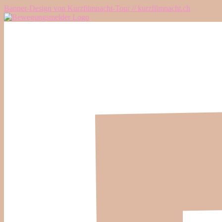
Banner-Design von Kurzfilmnacht-Tour // kurzfilmnacht.ch