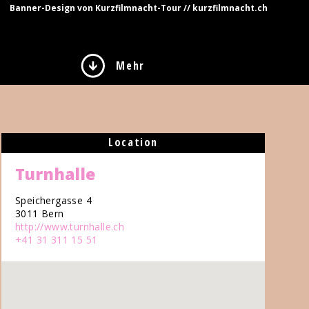
Banner-Design von Kurzfilmnacht-Tour // kurzfilmnacht.ch
Mehr
Location
Turnhalle
Speichergasse 4
3011 Bern
http://www.turnhalle.ch
+41 31 311 15 51