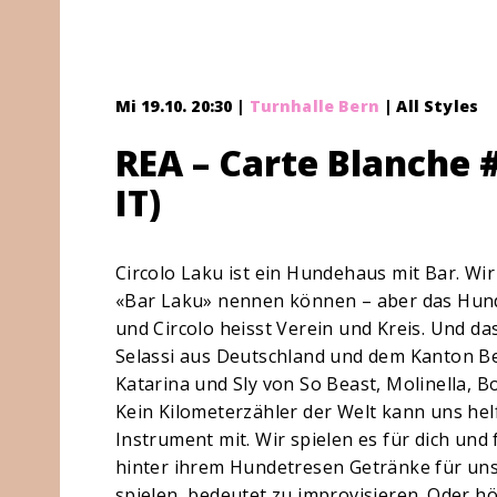
Mi 19.10. 20:30 |
Turnhalle Bern
| All Styles
REA – Carte Blanche #
IT)
Circolo Laku ist ein Hundehaus mit Bar. Wi
«Bar Laku» nennen können – aber das Hunde
und Circolo heisst Verein und Kreis. Und da
Selassi aus Deutschland und dem Kanton Ber
Katarina und Sly von So Beast, Molinella, Bo
Kein Kilometerzähler der Welt kann uns hel
Instrument mit. Wir spielen es für dich und 
hinter ihrem Hundetresen Getränke für un
spielen, bedeutet zu improvisieren. Oder hö