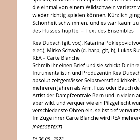
die einmal von einem Wildschwein verletzt w
wieder richtig spielen können. Kürzlich gin
Schönheit schwimmen, und es war kaum zu g
des Flusses hüpfte. – Text des Ensembles
Rea Dubach (git, voc), Katarina Poklepovic (voc,
elec,), Mirko Schwab (d, harp, git, b), Lukas Rut
REA – Carte Blanche:
Schreib ihr einen Brief und sie schickt Dir ihre
Intrumentalistin und Produzentin Rea Dubach l
absolut zeitgemässer Selbstverständlichkeit. 
mehreren Jahren als Arm, Fuss oder Bauch der
Artist der Dampfzentrale Bern und in vielen
aber wild, und verquer wie ein Pilzgeflecht wur
verschiedenste Ohren ein, selbst tief verwurze
Im Zuge ihrer Carte Blanche wird REA mehrere
[PRESSETEXT]
Di 06.09. 2022