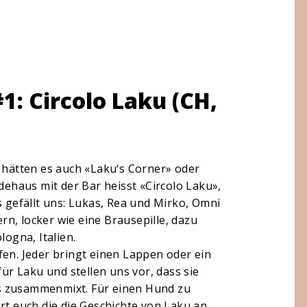
1: Circolo Laku (CH,
r hätten es auch «Laku‘s Corner» oder
haus mit der Bar heisst «Circolo Laku»,
s gefällt uns: Lukas, Rea und Mirko, Omni
n, locker wie eine Brausepille, dazu
logna, Italien.
fen. Jeder bringt einen Lappen oder ein
für Laku und stellen uns vor, dass sie
s zusammenmixt. Für einen Hund zu
rt euch die die Geschichte von Laku an,