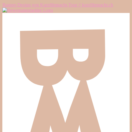
Banner-Design von Kurzfilmnacht-Tour // kurzfilmnacht.ch