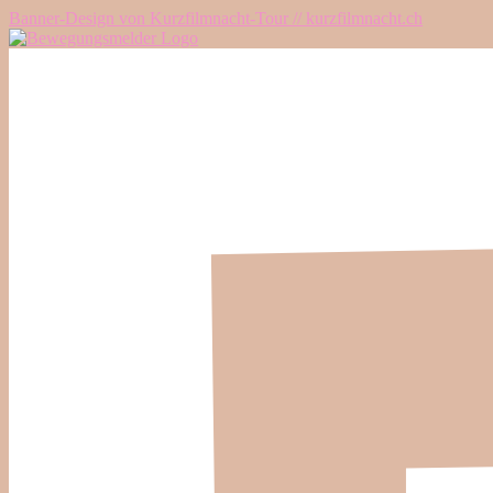
Banner-Design von Kurzfilmnacht-Tour // kurzfilmnacht.ch