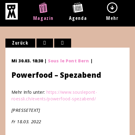
Magazin
Agenda
Mehr
Zurück
Mi 30.03. 18:30 |
Sous le Pont Bern
|
Powerfood – Spezabend
Mehr Info unter:
https://www.souslepont-
roessli.ch/events/powerfood-spezabend/
[PRESSETEXT]
Fr 18.03. 2022